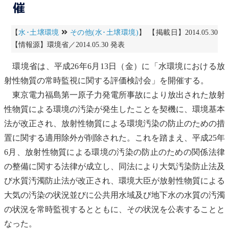
催
【
水･土壌環境
その他(水･土壌環境)
】 【掲載日】2014.05.30
【情報源】環境省／2014.05.30 発表
環境省は、平成26年6月13日（金）に「水環境における放
射性物質の常時監視に関する評価検討会」を開催する。
東京電力福島第一原子力発電所事故により放出された放射
性物質による環境の汚染が発生したことを契機に、
環境基本
法
が改正され、放射性物質による環境汚染の防止のための措
置に関する適用除外が削除された。これを踏まえ、平成25年
6月、放射性物質による環境の汚染の防止のための関係法律
の整備に関する法律が成立し、同法により
大気汚染防止法
及
び
水質汚濁防止法
が改正され、環境大臣が放射性物質による
大気の汚染の状況並びに
公共用水域
及び
地下水
の水質の汚濁
の状況を常時監視するとともに、その状況を公表することと
なった。