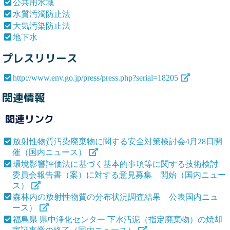
公共用水域
水質汚濁防止法
大気汚染防止法
地下水
プレスリリース
http://www.env.go.jp/press/press.php?serial=18205
関連情報
関連リンク
放射性物質汚染廃棄物に関する安全対策検討会4月28日開
催（国内ニュース）
環境影響評価法に基づく基本的事項等に関する技術検討
委員会報告書（案）に対する意見募集 開始（国内ニュー
ス）
森林内の放射性物質の分布状況調査結果 公表国内ニュ
ース）
福島県 県中浄化センター 下水汚泥（指定廃棄物）の焼却