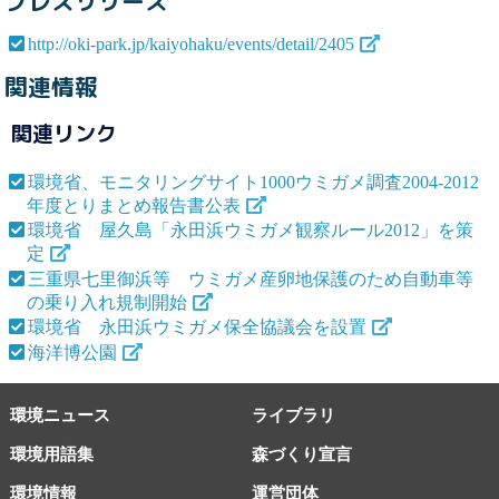
プレスリリース
http://oki-park.jp/kaiyohaku/events/detail/2405
関連情報
関連リンク
環境省、モニタリングサイト1000ウミガメ調査2004-2012
年度とりまとめ報告書公表
環境省 屋久島「永田浜ウミガメ観察ルール2012」を策
定
三重県七里御浜等 ウミガメ産卵地保護のため自動車等
の乗り入れ規制開始
環境省 永田浜ウミガメ保全協議会を設置
海洋博公園
環境ニュース
ライブラリ
環境用語集
森づくり宣言
環境情報
運営団体