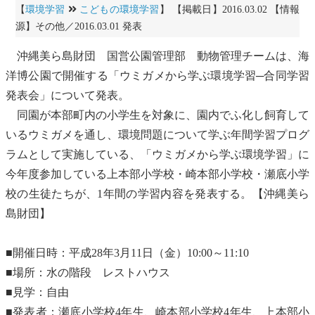
【
環境学習
こどもの環境学習
】 【掲載日】2016.03.02 【情報
源】その他／2016.03.01 発表
沖縄美ら島財団
国営公園
管理部 動物管理チームは、海
洋博公園で開催する「
ウミガメ
から学ぶ環境学習─合同学習
発表会」について発表。
同園が本部町内の小学生を対象に、園内でふ化し飼育して
いる
ウミガメ
を通し、環境問題について学ぶ年間学習プログ
ラムとして実施している、「
ウミガメ
から学ぶ環境学習」に
今年度参加している上本部小学校・崎本部小学校・瀬底小学
校の生徒たちが、1年間の学習内容を発表する。【沖縄美ら
島財団】
■開催日時：平成28年3月11日（金）10:00～11:10
■場所：水の階段 レストハウス
■見学：自由
■発表者：瀬底小学校4年生、崎本部小学校4年生、上本部小