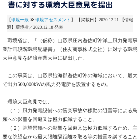
書に対する環境大臣意見を提出
【
環境一般
環境アセスメント
】 【掲載日】2020.12.21 【情報
源】環境省／2020.12.18 発表
環境省は、「（仮称）山形県庄内遊佐町沖洋上
風力発電
事
業計画段階
環境配慮書
」（住友商事株式会社）に対する環境
大臣意見を経済産業大臣に提出した。
この事業は、山形県飽海郡遊佐町沖の海域において、最大
で出力500,000kWの
風力発電
所を設置するもの。
環境大臣意見では、
（１）
風力発電
設備への衝突事故や移動の阻害等による
鳥
類
への影響を回避又は極力低減すること、
（２）
眺望景観
への影響を回避又は極力低減するため、主
要な眺望点から最大限離隔距離を取る等の措置を講ずること