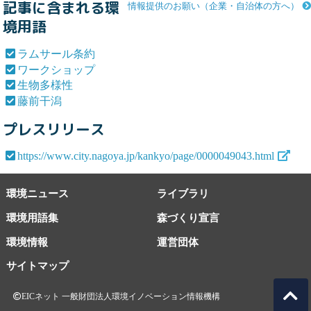
記事に含まれる環
情報提供のお願い（企業・自治体の方へ）
境用語
ラムサール条約
ワークショップ
生物多様性
藤前干潟
プレスリリース
https://www.city.nagoya.jp/kankyo/page/0000049043.html
環境ニュース
ライブラリ
環境用語集
森づくり宣言
環境情報
運営団体
サイトマップ
EICネット 一般財団法人環境イノベーション情報機構