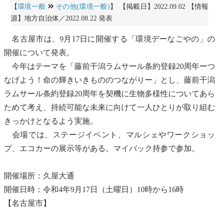
【
環境一般
その他(環境一般)
】 【掲載日】2022.09.02 【情報
源】地方自治体／2022.08.22 発表
名古屋市は、9月17日に開催する「環境デーなごやの」の
開催について発表。
今年はテーマを「
藤前干潟
ラムサール条約
登録20周年ーつ
なげよう！命の輝きいきもののつながりー」とし、
藤前干潟
ラムサール条約
登録20周年を契機に
生物多様性
についてあら
ためて考え、持続可能な未来に向けて一人ひとりが取り組む
きっかけとなるよう実施。
会場では、ステージイベント、マルシェや
ワークショッ
プ
、エコカーの展示等がある。マイバック持参で参加。
開催場所：久屋大通
開催日時：令和4年9月17日（土曜日）10時から16時
【名古屋市】