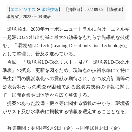
【
エコビジネス
環境技術
】 【掲載日】2022.09.09 【情報源】
環境省／2022.09.08 発表
環境省は、2050年
カーボンニュートラル
に向け、エネルギ
ー起源CO2の排出削減に最大の効果をもたらす先導的な技術
を、「環境省LD-Tech (Leading Decarbonization Technology)」
として整理し、普及を進めている。
今回、「環境省LD-Techリスト」及び「環境省LD-Tech水
準表」の拡充・更新を図るため、現時点の技術水準にて特に
民生部門の脱炭素化への貢献が期待され、かつ政府計画等の
公表資料からの調査が困難である脱炭素技術の情報に関し
て、民間企業や団体等から広く募集する。
提案のあった設備・機器等に関する情報の中から、環境省
がリスト及び水準表に掲載する情報を選定することとなる。
募集期間：令和4年9月9日（金）～同年10月14日（金）