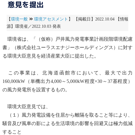
意見を提出
【
環境一般
環境アセスメント
】 【掲載日】2022.10.04 【情報
源】環境省／2022.10.03 発表
環境省は、「（仮称）戸井
風力発電
事業計画段階
環境配慮
書
」（株式会社ユーラスエナジーホールディングス）に対す
る環境大臣意見を経済産業大臣に提出した。
この事業は、北海道函館市において、最大で出力
160,000kW（単機出力4,000～5,000kW程度×30～37基程度）
の
風力発電
所を設置するもの。
環境大臣意見では、
（１）
風力発電
設備を住居から離隔を取ること等により、
騒音
及び風車の影による生活環境の影響を回避又は極力低減
すること