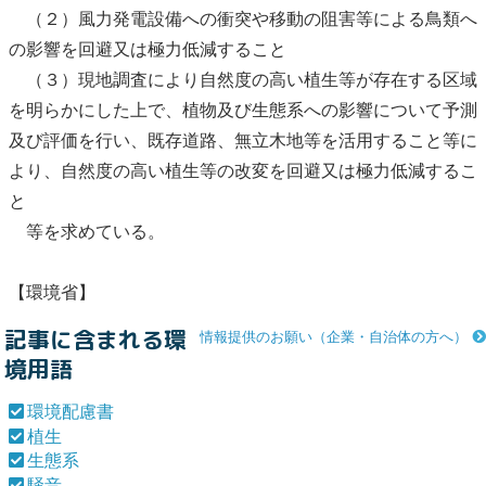
（２）
風力発電
設備への衝突や移動の阻害等による
鳥類
へ
の影響を回避又は極力低減すること
（３）現地調査により自然度の高い
植生
等が存在する区域
を明らかにした上で、植物及び
生態系
への影響について予測
及び評価を行い、既存道路、無立木地等を活用すること等に
より、自然度の高い
植生
等の改変を回避又は極力低減するこ
と
等を求めている。
【環境省】
記事に含まれる環
情報提供のお願い（企業・自治体の方へ）
境用語
環境配慮書
植生
生態系
騒音