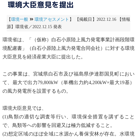
環境大臣意見を提出
【
環境一般
環境アセスメント
】 【掲載日】2022.12.16 【情報
源】環境省／2022.12.15 発表
環境省は、「（仮称）白石小原陸上
風力発電
事業計画段階
環
境配慮書
」（白石小原陸上
風力発電
合同会社）に対する環境
大臣意見を経済産業大臣に提出した。
この事業は、宮城県白石市及び福島県伊達郡国見町におい
て、最大で出力79,800kW（単機出力約4,200kW×最大19基）
の
風力発電
所を設置するもの。
環境大臣意見では、
(1)
鳥類
の適切な調査等行い、環境保全措置を講ずること
で、
鳥類
等への影響を回避又は極力低減すること。
(2)想定区域のほぼ全域に水源かん養
保安林
が存在。水環境