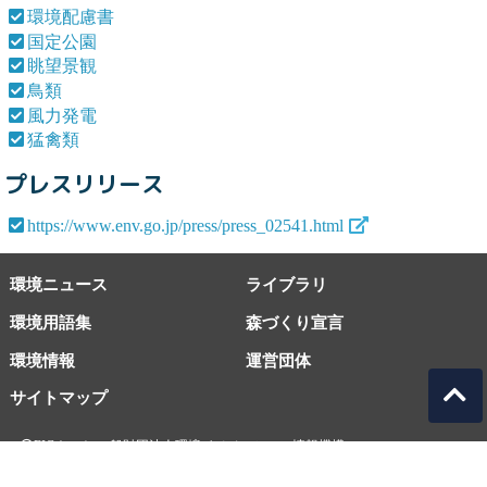
環境配慮書
国定公園
眺望景観
鳥類
風力発電
猛禽類
プレスリリース
https://www.env.go.jp/press/press_02541.html
環境ニュース
ライブラリ
環境用語集
森づくり宣言
環境情報
運営団体
サイトマップ
EICネット 一般財団法人環境イノベーション情報機構