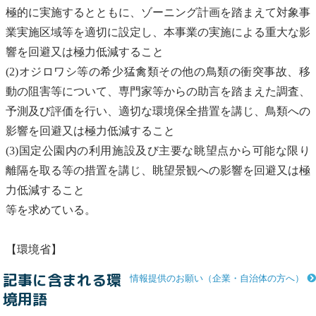
極的に実施するとともに、ゾーニング計画を踏まえて対象事
業実施区域等を適切に設定し、本事業の実施による重大な影
響を回避又は極力低減すること
(2)オジロワシ等の希少
猛禽類
その他の
鳥類
の衝突事故、移
動の阻害等について、専門家等からの助言を踏まえた調査、
予測及び評価を行い、適切な環境保全措置を講じ、
鳥類
への
影響を回避又は極力低減すること
(3)
国定公園
内の利用施設及び主要な眺望点から可能な限り
離隔を取る等の措置を講じ、
眺望景観
への影響を回避又は極
力低減すること
等を求めている。
【環境省】
記事に含まれる環
情報提供のお願い（企業・自治体の方へ）
境用語