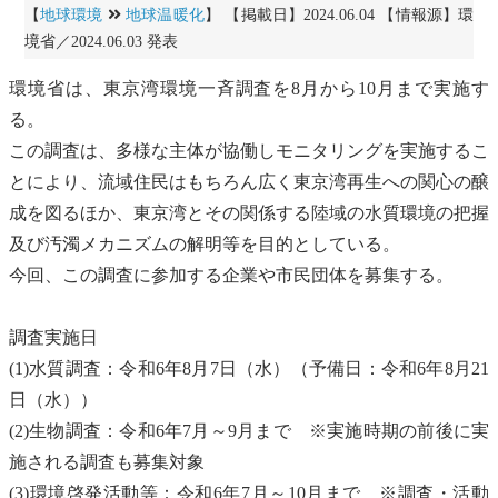
【
地球環境
地球温暖化
】 【掲載日】2024.06.04 【情報源】環
境省／2024.06.03 発表
環境省は、東京湾環境一斉調査を8月から10月まで実施す
る。
この調査は、多様な主体が協働し
モニタリング
を実施するこ
とにより、流域住民はもちろん広く東京湾再生への関心の醸
成を図るほか、東京湾とその関係する陸域の水質環境の把握
及び汚濁メカニズムの解明等を目的としている。
今回、この調査に参加する企業や市民団体を募集する。
調査実施日
(1)水質調査：令和6年8月7日（水）（予備日：令和6年8月21
日（水））
(2)生物調査：令和6年7月～9月まで ※実施時期の前後に実
施される調査も募集対象
(3)環境啓発活動等：令和6年7月～10月まで ※調査・活動