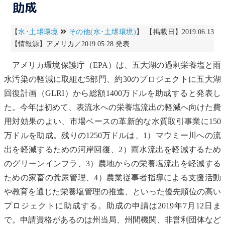
助成
【
水･土壌環境
その他(水･土壌環境)
】 【掲載日】2019.06.13
【情報源】アメリカ／2019.05.28 発表
アメリカ環境保護庁（
EPA
）は、五大湖の過剰
栄養塩
と雨
水汚染の軽減に取組む5部門、約30のプロジェクトに五大湖
回復計画（GLRI）から総額1400万ドルを助成すると発表し
た。今年は初めて、
表流水
への
栄養塩
流出の軽減へ向けた費
用対効果のよい、市場ベースの革新的な水質取引事業に150
万ドルを助成。残りの1250万ドルは、1）マウミー川への流
出を軽減するための河岸回復、2）雨水流出を軽減するため
のグリーンインフラ、3）農地からの
栄養塩
流出を軽減する
ための家畜の糞尿管理、4）農業従事者指導による支援活動
や教育を通じた
栄養塩
管理の推進、といった優先順位の高い
プロジェクトに助成する。助成の申請は2019年7月12日ま
で。申請資格があるのは州当局、州間機関、非営利団体など