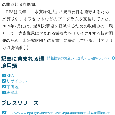
の非連邦政府機関。
EPA
は長年、「水質浄化法」の規制要件を遵守するため、
水質取引、オフセットなどのプログラムを支援してきた。
2019年2月には、過剰
栄養塩
を軽減するための取組みの一環
として、家畜糞尿に含まれる
栄養塩
を
リサイクル
する技術開
発のため「水研究財団との覚書」に署名している。【アメリ
カ環境保護庁】
記事に含まれる環
情報提供のお願い（企業・自治体の方へ）
境用語
EPA
リサイクル
栄養塩
表流水
プレスリリース
https://www.epa.gov/newsreleases/epa-announces-14-million-red