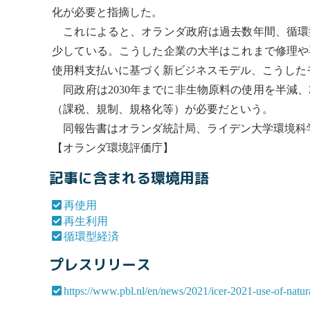
化が必要と指摘した。
これによると、オランダ政府は過去数年間、
循環
少している。こうした企業の大半はこれまで修理や
使用料支払いに基づく新ビジネスモデル、こうした
同政府は2030年までに非生物原料の使用を半減、2
（課税、規制、規格化等）が必要だという。
同報告書はオランダ統計局、ライデン大学環境科
【オランダ環境評価庁】
記事に含まれる環境用語
再使用
再生利用
循環型経済
プレスリリース
https://www.pbl.nl/en/news/2021/icer-2021-use-of-natura