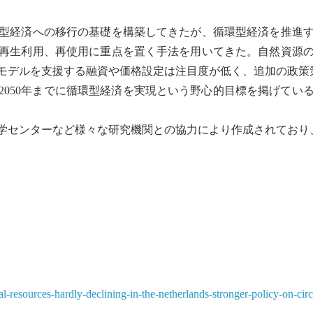
型経済
への移行の基礎を構築してきたが、
循環型経済
を推進
再生利用
、
再使用
に重点を置く手法を用いてきた。自然資源
モデルを支援する融資や価格設定は注目度が低く、追加の政策
050年までに
循環型経済
を実現という野心的目標を掲げてい
学センターなど様々な研究機関との協力により作成されており
l-resources-hardly-declining-in-the-netherlands-stronger-policy-on-ci