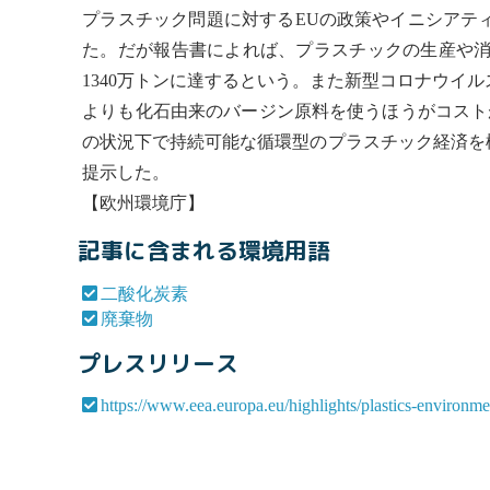
プラスチック問題に対するEUの政策やイニシアティ
た。だが報告書によれば、プラスチックの生産や消
1340万トンに達するという。また新型コロナウイル
よりも化石由来のバージン原料を使うほうがコスト
の状況下で持続可能な循環型のプラスチック経済を
提示した。
【欧州環境庁】
記事に含まれる環境用語
二酸化炭素
廃棄物
プレスリリース
https://www.eea.europa.eu/highlights/plastics-environm