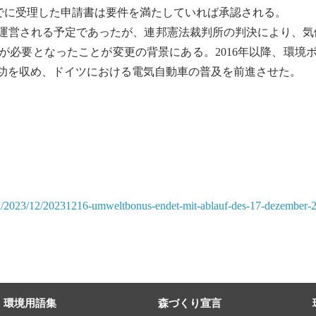
日までに受理した申請書は要件を満たしていれば承認される。
で運営される予定であったが、連邦憲法裁判所の判決により、気候
が必要となったことが変更の背景にある。2016年以降、環境ボ
功を収め、ドイツにおける
電気自動車
の普及を前進させた。
n/2023/12/20231216-umweltbonus-endet-mit-ablauf-des-17-dezember-
環境用語集
森づくり宣言