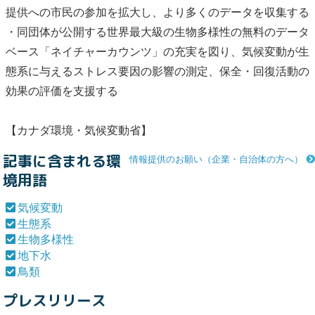
提供への市民の参加を拡大し、より多くのデータを収集する
・同団体が公開する世界最大級の
生物多様性
の無料のデータ
ベース「ネイチャーカウンツ」の充実を図り、
気候変動
が
生
態系
に与えるストレス要因の影響の測定、保全・回復活動の
効果の評価を支援する
【カナダ環境・
気候変動
省】
記事に含まれる環
情報提供のお願い（企業・自治体の方へ）
境用語
気候変動
生態系
生物多様性
地下水
鳥類
プレスリリース