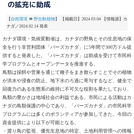
の拡充に助成
【
自然環境
野生動植物
】 【掲載日】2024.03.04 【情報源】カ
ナダ／2024.02.14 発表
カナダ環境・
気候変動
省は、カナダの野鳥とその生息地の保
全を行う非営利団体「バーズカナダ」に5年間で300万ドル提
供すると発表した。「バーズカナダ」は助成を受けて市民科
学プログラムとオープンデータを推進する。
鳥類
は採餌や営巣を通じて種子をまき散らすことでその植物
が洪水や浸食の防止、
地下水
のろ過に寄与するなど、健全で
回復力のある
生態系
の維持に不可欠な役割を果たしており、
鳥類
の豊かさは地域社会の利益である。市民による活動はカ
ナダの
鳥類
保護の中心であり、「バーズカナダ」の市民科学
プログラムには多くのボランティアが参加してきた。今回の
資金提供により以下が可能となる。
・渡り鳥の監視、優先生息地の特定、土地利用管理への情報