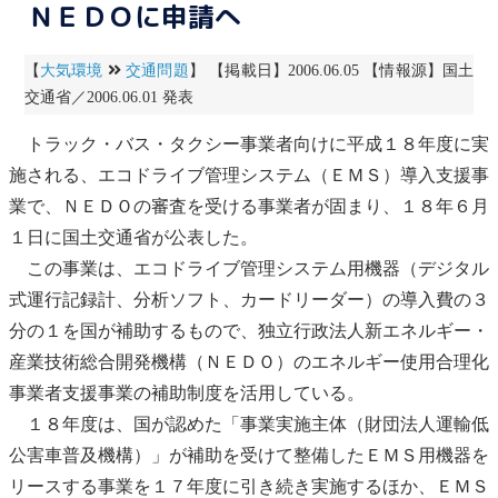
ＮＥＤＯに申請へ
【
大気環境
交通問題
】 【掲載日】2006.06.05 【情報源】国土
交通省／2006.06.01 発表
トラック・バス・タクシー事業者向けに平成１８年度に実
施される、
エコドライブ
管理システム（ＥＭＳ）導入支援事
業で、ＮＥＤＯの審査を受ける事業者が固まり、１８年６月
１日に国土交通省が公表した。
この事業は、
エコドライブ
管理システム用機器（デジタル
式運行記録計、分析ソフト、カードリーダー）の導入費の３
分の１を国が補助するもので、独立行政法人
新エネルギー
・
産業技術総合開発機構（ＮＥＤＯ）のエネルギー使用合理化
事業者支援事業の補助制度を活用している。
１８年度は、国が認めた「事業実施主体（財団法人運輸
低
公害車
普及機構）」が補助を受けて整備したＥＭＳ用機器を
リースする事業を１７年度に引き続き実施するほか、ＥＭＳ