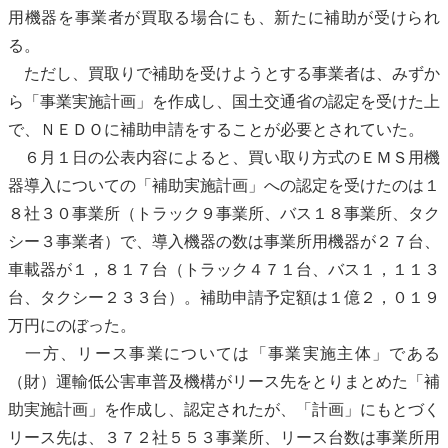
用機器を事業者が買取る場合にも、新たに補助が受けられ
る。
ただし、買取りで補助を受けようとする事業者は、みずか
ら「事業実施計画」を作成し、国土交通省の認定を受けた上
で、ＮＥＤＯに補助申請をすることが必要とされていた。
６月１日の公表内容によると、買い取り方式のＥＭＳ用機
器導入についての「補助実施計画」への認定を受けたのは１
８社３０事業所（トラック９事業所、バス１８事業所、タク
シー３事業者）で、導入機器の数は事業所用機器が２７台、
車載器が１，８１７台（トラック４７１台、バス１，１１３
台、タクシー２３３台）。補助申請予定額は１億２，０１９
万円にのぼった。
一方、リース事業については「事業実施主体」である
（財）運輸
低公害車
普及機構がリース先をとりまとめた「補
助実施計画」を作成し、認定されたが、「計画」にもとづく
リース先は、３７２社５５３事業所、リース台数は事業所用