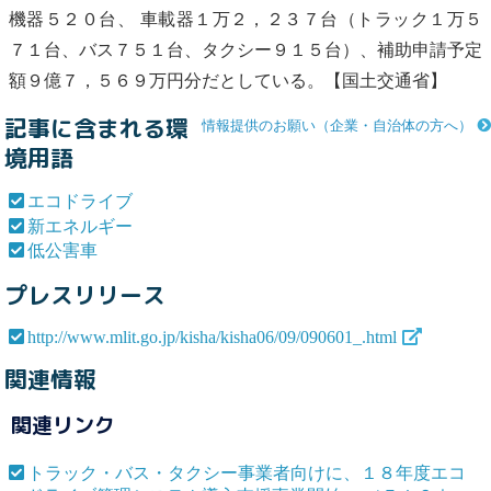
機器５２０台、 車載器１万２，２３７台（トラック１万５
７１台、バス７５１台、タクシー９１５台）、補助申請予定
額９億７，５６９万円分だとしている。【国土交通省】
記事に含まれる環
情報提供のお願い（企業・自治体の方へ）
境用語
エコドライブ
新エネルギー
低公害車
プレスリリース
http://www.mlit.go.jp/kisha/kisha06/09/090601_.html
関連情報
関連リンク
トラック・バス・タクシー事業者向けに、１８年度エコ