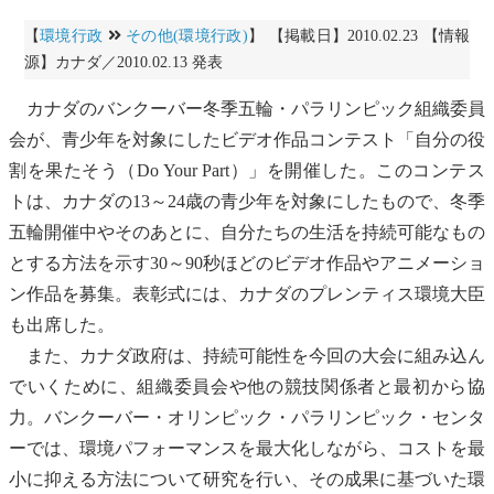
【
環境行政
その他(環境行政)
】 【掲載日】2010.02.23 【情報
源】カナダ／2010.02.13 発表
カナダのバンクーバー冬季五輪・パラリンピック組織委員
会が、青少年を対象にしたビデオ作品コンテスト「自分の役
割を果たそう（Do Your Part）」を開催した。このコンテス
トは、カナダの13～24歳の青少年を対象にしたもので、冬季
五輪開催中やそのあとに、自分たちの生活を持続可能なもの
とする方法を示す30～90秒ほどのビデオ作品やアニメーショ
ン作品を募集。表彰式には、カナダのプレンティス環境大臣
も出席した。
また、カナダ政府は、持続可能性を今回の大会に組み込ん
でいくために、組織委員会や他の競技関係者と最初から協
力。バンクーバー・オリンピック・パラリンピック・センタ
ーでは、
環境パフォーマンス
を最大化しながら、コストを最
小に抑える方法について研究を行い、その成果に基づいた環