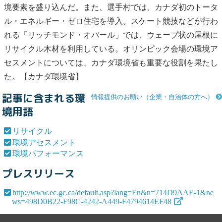
境要素を盛り込んだ。また、選手村では、カナダ初のトータ
ル・エネルギー・ゼロ住宅を導入。スケート競技などが行わ
れる「リッチモンド・オバール」では、ウェーブ状の屋根に
リサイクル
木材を利用している。オリンピック会場の
環境ア
セスメント
については、カナダ環境省も重要な役割を果たし
た。【カナダ環境省】
記事に含まれる環
情報提供のお願い（企業・自治体の方へ）
境用語
リサイクル
環境アセスメント
環境パフォーマンス
プレスリリース
http://www.ec.gc.ca/default.asp?lang=En&n=714D9AAE-1&ne
ws=498D0B22-F98C-4242-A449-F4794614EF48