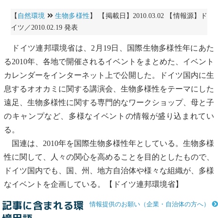
【
自然環境
生物多様性
】 【掲載日】2010.03.02 【情報源】ド
イツ／2010.02.19 発表
ドイツ連邦環境省は、2月19日、国際
生物多様性
年にあた
る2010年、各地で開催されるイベントをまとめた、イベント
カレンダーをインターネット上で公開した。ドイツ国内に生
息するオオカミに関する講演会、
生物多様性
をテーマにした
遠足、
生物多様性
に関する専門的な
ワークショップ
、母と子
のキャンプなど、多様なイベントの情報が盛り込まれてい
る。
国連は、2010年を国際
生物多様性
年としている。
生物多様
性
に関して、人々の関心を高めることを目的としたもので、
ドイツ国内でも、国、州、地方自治体や様々な組織が、多様
なイベントを企画している。【ドイツ連邦環境省】
記事に含まれる環
情報提供のお願い（企業・自治体の方へ）