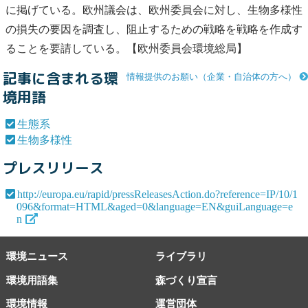
に掲げている。欧州議会は、欧州委員会に対し、
生物多様性
の損失の要因を調査し、阻止するための戦略を戦略を作成す
ることを要請している。【欧州委員会環境総局】
記事に含まれる環
情報提供のお願い（企業・自治体の方へ）
境用語
生態系
生物多様性
プレスリリース
http://europa.eu/rapid/pressReleasesAction.do?reference=IP/10/1
096&format=HTML&aged=0&language=EN&guiLanguage=e
n
環境ニュース
ライブラリ
環境用語集
森づくり宣言
環境情報
運営団体