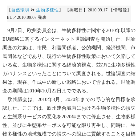
【
自然環境
生物多様性
】 【掲載日】2010.09.17 【情報源】
EU／2010.09.07 発表
9月7日、欧州委員会は、
生物多様性
に関する2010年以降の
EU戦略に関するインターネット世論調査を開始した。世論
調査の対象は、市民、利害関係者、公的機関、経済機関、市
民団体などであり、現行の
生物多様性
政策において欠陥して
いる点、
生物多様性
に関する経済的視点、並びに
生物多様性
ガバナンスといったことについて調査される。世論調査の結
果は、現在、作成中の新しい戦略において含まれる。世論調
査の期間は2010年10月22日までである。
欧州議会は、2010年3月、2020年までの野心的な目標を承
認した。ここでは、欧州連合域内における
生物多様性
の損失
と
生態系
サービスの悪化を2020年までに停止させ、
生物多様
性
、並びに
生態系
サーボスを可能な限り再生し、同時に、
生
物多様性
の地球規模での損失への阻止に貢献することを目標