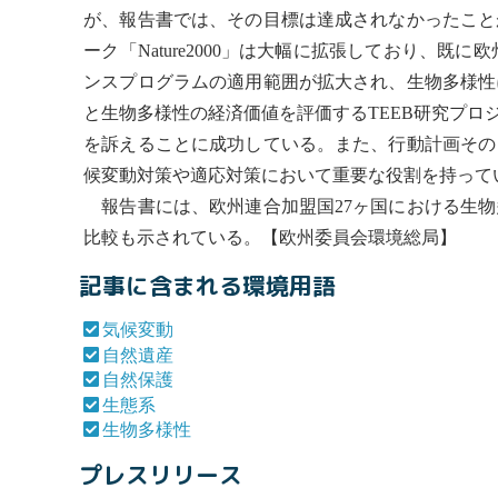
が、報告書では、その目標は達成されなかったこと
ーク「Nature2000」は大幅に拡張しており、
ンスプログラムの適用範囲が拡大され、
生物多様性
と
生物多様性
の経済価値を評価するTEEB研究プ
を訴えることに成功している。また、行動計画その
候変動
対策や適応対策において重要な役割を持って
報告書には、欧州連合加盟国27ヶ国における
生物
比較も示されている。【欧州委員会環境総局】
記事に含まれる環境用語
気候変動
自然遺産
自然保護
生態系
生物多様性
プレスリリース