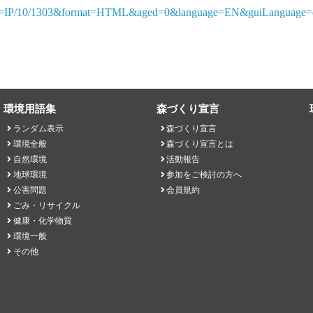
ference=IP/10/1303&format=HTML&aged=0&language=EN&guiLanguage=
環境用語集
森づくり宣言
ランダム表示
森づくり宣言
環境全般
森づくり宣言とは
自然環境
活動報告
地球環境
参加をご検討の方へ
公害問題
会員規約
ごみ・リサイクル
健康・化学物質
環境一般
その他