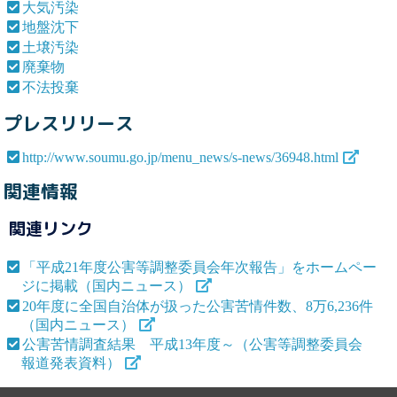
大気汚染
地盤沈下
土壌汚染
廃棄物
不法投棄
プレスリリース
http://www.soumu.go.jp/menu_news/s-news/36948.html
関連情報
関連リンク
「平成21年度公害等調整委員会年次報告」をホームペー
ジに掲載（国内ニュース）
20年度に全国自治体が扱った公害苦情件数、8万6,236件
（国内ニュース）
公害苦情調査結果 平成13年度～（公害等調整委員会
報道発表資料）