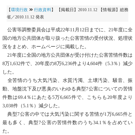
【
環境行政
行政資料
】 【掲載日】2010.11.12 【情報源】総務
省／2010.11.12 発表
公害
等調整委員会は平成22年11月12日までに、21年度に全
国の地方公共団体が取り扱った
公害
苦情の受付状況、処理状
況をまとめ、ホームページに掲載した。
21年度に全国の地方公共団体が受け付けた
公害
苦情件数は
8万1,632件で、20年度の8万6,236件より4,604件（5.3％）減少
した。
全苦情のうち
大気汚染
、
水質汚濁
、
土壌汚染
、
騒音
、
振
動
、
地盤沈下
及び
悪臭
のいわゆる典型7
公害
についての苦情
件数は69.4％にあたる5万6,665件で、こちらも20年度より
3,038件（5.1％）減少した。
典型7
公害
の中では
大気汚染
に関する苦情が1万6,665件と
最も多く、典型7
公害
の苦情件数のうち34.1％を占めてい
た。