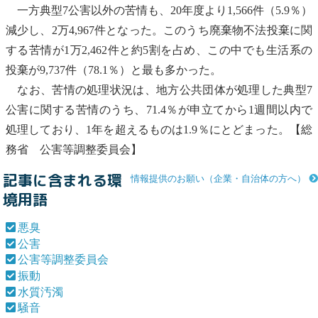
一方典型7
公害
以外の苦情も、20年度より1,566件（5.9％）
減少し、2万4,967件となった。このうち
廃棄物
不法投棄
に関
する苦情が1万2,462件と約5割を占め、この中でも生活系の
投棄が9,737件（78.1％）と最も多かった。
なお、苦情の処理状況は、地方公共団体が処理した典型7
公害
に関する苦情のうち、71.4％が申立てから1週間以内で
処理しており、1年を超えるものは1.9％にとどまった。【総
務省
公害
等調整委員会】
記事に含まれる環
情報提供のお願い（企業・自治体の方へ）
境用語
悪臭
公害
公害等調整委員会
振動
水質汚濁
騒音