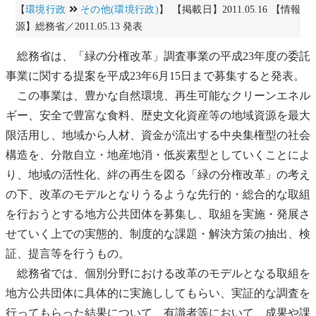
【
環境行政
その他(環境行政)
】 【掲載日】2011.05.16 【情報
源】総務省／2011.05.13 発表
総務省は、「緑の分権改革」調査事業の平成23年度の委託
事業に関する提案を平成23年6月15日まで募集すると発表。
この事業は、豊かな自然環境、再生可能なクリーンエネル
ギー、安全で豊富な食料、歴史文化資産等の地域資源を最大
限活用し、地域から人材、資金が流出する中央集権型の社会
構造を、分散自立・
地産地消
・低炭素型としていくことによ
り、地域の活性化、絆の再生を図る「緑の分権改革」の考え
の下、改革のモデルとなりうるような先行的・総合的な取組
を行おうとする地方公共団体を募集し、取組を実施・発展さ
せていく上での実態的、制度的な課題・解決方策の抽出、検
証、提言等を行うもの。
総務省では、個別分野における改革のモデルとなる取組を
地方公共団体に具体的に実施ししてもらい、実証的な調査を
行ってもらった結果について、有識者等において、成果や課