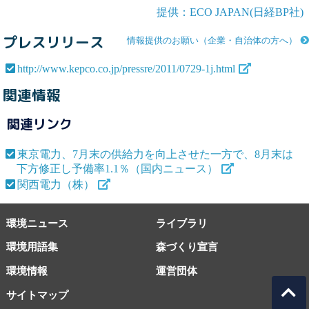
提供：ECO JAPAN(日経BP社)
プレスリリース
情報提供のお願い（企業・自治体の方へ）
http://www.kepco.co.jp/pressre/2011/0729-1j.html
関連情報
関連リンク
東京電力、7月末の供給力を向上させた一方で、8月末は
下方修正し予備率1.1％（国内ニュース）
関西電力（株）
環境ニュース
ライブラリ
環境用語集
森づくり宣言
環境情報
運営団体
サイトマップ