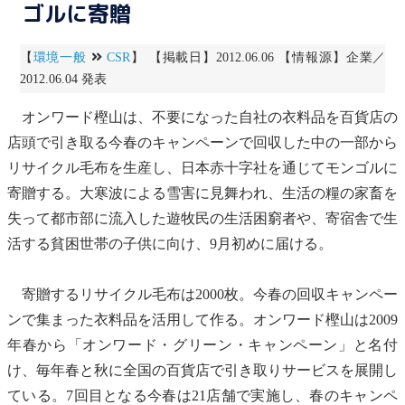
ゴルに寄贈
【
環境一般
CSR
】 【掲載日】2012.06.06 【情報源】企業／
2012.06.04 発表
オンワード樫山は、不要になった自社の衣料品を百貨店の
店頭で引き取る今春のキャンペーンで回収した中の一部から
リサイクル
毛布を生産し、日本赤十字社を通じてモンゴルに
寄贈する。大寒波による雪害に見舞われ、生活の糧の家畜を
失って都市部に流入した遊牧民の生活困窮者や、寄宿舎で生
活する貧困世帯の子供に向け、9月初めに届ける。
寄贈する
リサイクル
毛布は2000枚。今春の回収キャンペー
ンで集まった衣料品を活用して作る。オンワード樫山は2009
年春から「オンワード・グリーン・キャンペーン」と名付
け、毎年春と秋に全国の百貨店で引き取りサービスを展開し
ている。7回目となる今春は21店舗で実施し、春のキャンペ