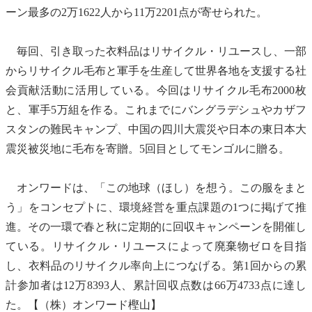
ーン最多の2万1622人から11万2201点が寄せられた。
毎回、引き取った衣料品は
リサイクル
・
リユース
し、一部
から
リサイクル
毛布と軍手を生産して世界各地を支援する社
会貢献活動に活用している。今回は
リサイクル
毛布2000枚
と、軍手5万組を作る。これまでにバングラデシュやカザフ
スタンの難民キャンプ、中国の四川大震災や日本の東日本大
震災被災地に毛布を寄贈。5回目としてモンゴルに贈る。
オンワードは、「この地球（ほし）を想う。この服をまと
う」をコンセプトに、環境経営を重点課題の1つに掲げて推
進。その一環で春と秋に定期的に回収キャンペーンを開催し
ている。
リサイクル
・
リユース
によって
廃棄物
ゼロを目指
し、衣料品の
リサイクル
率向上につなげる。第1回からの累
計参加者は12万8393人、累計回収点数は66万4733点に達し
た。【（株）オンワード樫山】