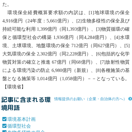
た。
環境保全経費概算要求額の内訳は、[1]地球環境の保全
4,916億円（24年度：5,661億円）、[2]
生物多様性の保全
及び
持続可能な利用 1,399億円（同1,393億円）、[3]
物質循環
の確
保と
循環型社会
の構築 1,936億円（同4,284億円）、[4]水環
境、土壌環境、地盤環境の保全 712億円（同627億円）、[5]
大気環境の保全 2,302億円（同2,228億円）、[6]包括的な化学
物質対策の確立と推進 67億円（同68億円）、[7]放射性物質
による環境汚染の防止 6,980億円（新規）、[8]各種施策の基
盤となる施策等 1,014億円（1,058億円）－－となっている。
【環境省】
記事に含まれる環
情報提供のお願い（企業・自治体の方へ）
境用語
環境基本計画
循環型社会