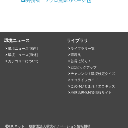
外務省 マグロ漁業のページ
環境ニュース
ライブラリ
環境ニュース[国内]
ライブラリ一覧
環境ニュース[海外]
環境風
カテゴリーについて
首長に聞く！
EICピックアップ
チャレンジ！環境検定クイズ
エコライフガイド
このゆびとまれ！エコキッズ
地球温暖化対策情報サイト
EICネット 一般財団法人環境イノベーション情報機構