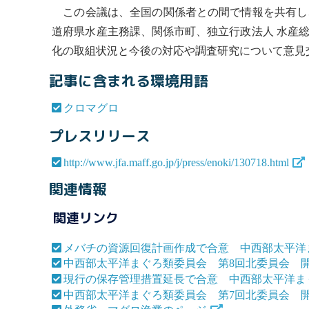
この会議は、全国の関係者との間で情報を共有し
道府県水産主務課、関係市町、独立行政法人 水産
化の取組状況と今後の対応や調査研究について意見
記事に含まれる環境用語
クロマグロ
プレスリリース
http://www.jfa.maff.go.jp/j/press/enoki/130718.html
関連情報
関連リンク
メバチの資源回復計画作成で合意 中西部太平洋
中西部太平洋まぐろ類委員会 第8回北委員会 
現行の保存管理措置延長で合意 中西部太平洋ま
中西部太平洋まぐろ類委員会 第7回北委員会 