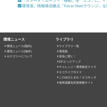
「スマート・ムーブ～「移動」を「エコ」に。～
環境省、情報発信拠点「Fun to Shareラウンジ
環境ニュース
ライブラリ
環境ニュース[国内]
ライブラリ一覧
環境ニュース[海外]
環境風
カテゴリーについて
首長に聞く！
EICピックアップ
チャレンジ！環境検定クイズ
エコライフガイド
このゆびとまれ！エコキッズ
地球温暖化対策情報サイト