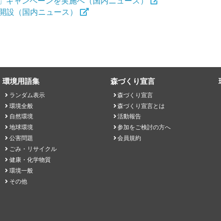
」キャンペーンを実施へ（国内ニュース）
」を開設（国内ニュース）
環境用語集
森づくり宣言
ランダム表示
森づくり宣言
環境全般
森づくり宣言とは
自然環境
活動報告
地球環境
参加をご検討の方へ
公害問題
会員規約
ごみ・リサイクル
健康・化学物質
環境一般
その他