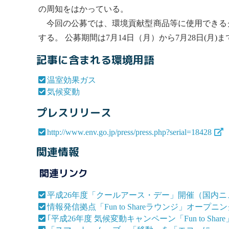
の周知をはかっている。
今回の公募では、環境貢献型商品等に使用できるク
する。 公募期間は7月14日（月）から7月28日(
記事に含まれる環境用語
温室効果ガス
気候変動
プレスリリース
http://www.env.go.jp/press/press.php?serial=18428
関連情報
関連リンク
平成26年度「クールアース・デー」開催（国内ニ
情報発信拠点「Fun to Shareラウンジ」オー
｢平成26年度 気候変動キャンペーン「Fun to