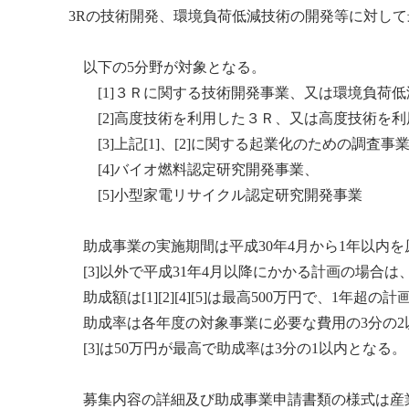
3R
の技術開発、
環境負荷
低減技術の開発等に対して
以下の5分野が対象となる。
[1]３Ｒに関する技術開発事業、又は
環境負荷
低
[2]高度技術を利用した３Ｒ、又は高度技術を利
[3]上記[1]、[2]に関する起業化のための調査事
[4]バイオ燃料認定研究開発事業、
[5]小型家電
リサイクル
認定研究開発事業
助成事業の実施期間は平成30年4月から1年以内を
[3]以外で平成31年4月以降にかかる計画の場合は
助成額は[1][2][4][5]は最高500万円で、1年超の
助成率は各年度の対象事業に必要な費用の3分の2
[3]は50万円が最高で助成率は3分の1以内となる。
募集内容の詳細及び助成事業申請書類の様式は
産