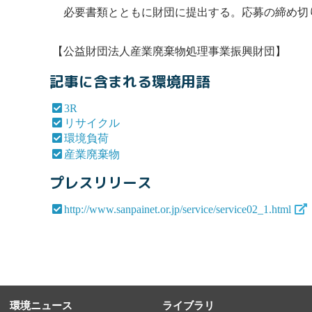
必要書類とともに財団に提出する。応募の締め切り
【公益財団法人
産業廃棄物
処理事業振興財団】
記事に含まれる環境用語
3R
リサイクル
環境負荷
産業廃棄物
プレスリリース
http://www.sanpainet.or.jp/service/service02_1.html
環境ニュース
ライブラリ