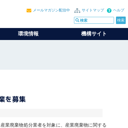
メールマガジン配信中
サイトマップ
ヘルプ
環境情報
機構サイト
業を募集
。
産業廃棄物
処分業者を対象に、
産業廃棄物
に関する