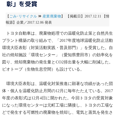
彰」を受賞
【
ごみ･リサイクル
産業廃棄物
】 【掲載日】2017.12.11 【情
報源】企業／2017.12.06 発表
トヨタ自動車は、
廃棄物
処理での温暖化防止策と自然
共生
プラント構築の取り組みで、「2017年度
地球温暖化防止活動
環境大臣表彰
（対策活動実践・普及部門）」を受賞した。自
社の焼却施設「環境センター」（愛知県豊田市）の効率化を
図り、焼却
廃棄物
の発生量とCO2排出量を大幅に削減した。
ビオトープ
（生物生息空間）も設けている。
環境大臣表彰は、温暖化対策推進に顕著な功績があった団
体・個人を温暖化防止月間の12月に毎年たたえている。2017
年度の表彰式は12月4日に開かれた。今回トヨタの受賞対象
になった環境センターは元町工場に隣接し、トヨタの工場な
どで発生する可燃性の
廃棄物
を焼却し、電気と蒸気を発生さ