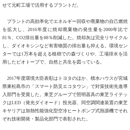
せて元町工場で活用するプラントだ。
プラントの高効率化でエネルギー回収や
廃棄物
の自己燃焼
を拡大し、2016年度に焼却
廃棄物
の発生量を2000年比で
81％、CO2排出量を88％削減した。
焼却灰
は完全
リサイクル
し、
ダイオキシン
など
有害物質
の排出量も抑える。環境セン
ターでは1万本を超える植樹での森づくりや、
工場排水
を活
用した
ビオトープ
で、自然と
共生
を図っている。
2017年度環境大臣表彰はトヨタのほか、積水ハウスが宮城
県東松島市の「スマート防災エコタウン」で対策技術先進導
入部門を受賞した。東芝グループで照明器具の東芝ライテッ
クはLED（発光ダイオード）投光器、同空調関連装置の東芝
キヤリアは加熱性能強化型空冷
ヒートポンプ
式熱源機でそれ
ぞれ技術開発・製品化部門で表彰された。