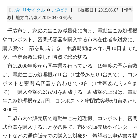
【
ごみ･リサイクル
ごみ処理
】 【掲載日】2019.06.07 【情報
源】地方自治体／2019.04.06 発表
千歳市は、家庭の生ごみ減量化に向け、電動生ごみ処理機
や
コンポスト
、密閉式容器を購入する市内在住者を対象に、
購入費の一部を助成する。申請期間は来年3月10日までだ
が、予定台数に達した時点で締め切る。
市は2008年度から同事業を行っている。19年度の予定台数
は、電動生ごみ処理機が10台（1世帯あたり1台まで）、
コン
ポスト
と密閉式容器が合わせて70台（1世帯あたり2台ま
で）。購入金額の2分の1を助成する。助成額の上限は、電動
生ごみ処理機が2万円、
コンポスト
と密閉式容器が1台あたり
3000円。
千歳市内の販売店で電動生ごみ処理機、
コンポスト
、密閉
式容器を購入することが条件で、市外の販売店やインターネ
ットなどの通信販売での購入は対象外。希望者は申込書を提