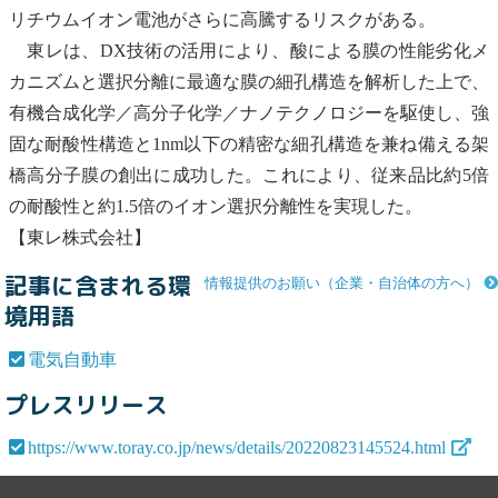
リチウムイオン電池がさらに高騰するリスクがある。
東レは、DX技術の活用により、酸による膜の性能劣化メ
カニズムと選択分離に最適な膜の細孔構造を解析した上で、
有機合成化学／高分子化学／ナノテクノロジーを駆使し、強
固な耐酸性構造と1nm以下の精密な細孔構造を兼ね備える架
橋高分子膜の創出に成功した。これにより、従来品比約5倍
の耐酸性と約1.5倍のイオン選択分離性を実現した。
【東レ株式会社】
記事に含まれる環
情報提供のお願い（企業・自治体の方へ）
境用語
電気自動車
プレスリリース
https://www.toray.co.jp/news/details/20220823145524.html