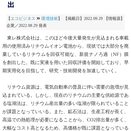
出
【
エコビジネス
環境技術
】 【掲載日】2022.09.29 【情報源】
企業／2022.08.29 発表
東レ株式会社は、このほど今後大量発生が見込まれる車載
用の使用済みリチウムイオン電池から、現状では大部分を廃
棄しているリチウムを回収可能な、新規ナノろ過（NF）膜
を創出した。既に実液を用いた回収評価を開始しており、早
期実用化を目指して、研究・技術開発を加速していく。
リチウム資源は、
電気自動車
の普及に伴い需要の急増が見
込まれている。しかし、現在のリチウムの主要な供給源であ
る塩湖法は、リチウム産出量の多い塩湖が限られていること
が課題となっていいる。また、鉱石法は、生産工程が長く、
高温での熱処理が必要になることから、CO2排出量が多く、
大幅なコスト高となるため、高価格が既に課題となっている