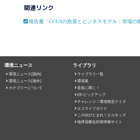
関連リンク
報告書「CCUSの政策とビジネスモデル：市場の
環境ニュース
ライブラリ
環境ニュース[国内]
ライブラリ一覧
環境ニュース[海外]
環境風
カテゴリーについて
首長に聞く！
EICピックアップ
チャレンジ！環境検定クイズ
エコライフガイド
このゆびとまれ！エコキッズ
地球温暖化対策情報サイト