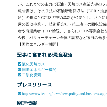
が、これまでの主力は石油・天然ガス産業先導のフ
報告書は、その手法の石油増進回収法（EOR：油
留）の推進とCCUSの技術革新が必要とし、さら
用の回収事業）、技術系会社（第三者への回収設備
者や海運業者（CO2輸送）、さらにCCUS専業会社
今後、バリューチェーン全体の調整など政府の働き
【
国際エネルギー機関
】
記事に含まれる環境用語
液化天然ガス
国際エネルギー機関
二酸化炭素
プレスリリース
https://www.iea.org/news/new-policy-and-business-appro
関連情報