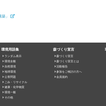
構築」
環境用語集
森づくり宣言
ランダム表示
森づくり宣言
環境全般
森づくり宣言とは
自然環境
活動報告
地球環境
参加をご検討の方へ
公害問題
会員規約
ごみ・リサイクル
健康・化学物質
環境一般
その他