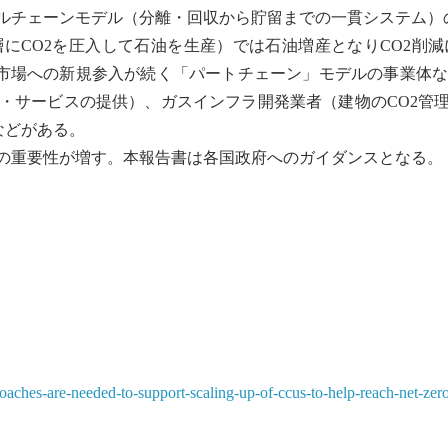
ルチェーンモデル（分離・回収から貯留までの一貫システム）
層にCO2を圧入して石油を生産）では石油増産となりCO2削
に市場への新規参入が続く「パートチェーン」モデルの事業体
・サービスの提供）、ガスインフラ開発業者（建物のCO2管理
などがある。
の重要性が増す。本報告書は各国政府へのガイダンスとなる。
aches-are-needed-to-support-scaling-up-of-ccus-to-help-reach-net-zer