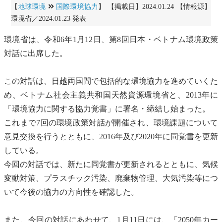
【
地球環境
国際環境協力
】 【掲載日】2024.01.24 【情報源】
環境省／2024.01.23 発表
環境省は、令和6年1月12日、第8回日本・ベトナム環境政策
対話に出席した。
この対話は、日越両国間で包括的な
環境協力
を進めていくた
め、ベトナム社会主義共和国天然資源環境省と、2013年に
「
環境協力
に関する協力覚書」に署名・締結し始まった。
これまで7回の環境政策対話が開催され、環境課題について
意見交換を行うとともに、2016年及び2020年に同覚書を更新
している。
今回の対話では、新たに同覚書が更新されるとともに、
気候
変動
対策、プラスチック汚染、
廃棄物
管理、
大気汚染
等につ
いて今後の協力の方向性を確認した。
また、今回の対話にあわせて、1月11日には、「2050年
カー