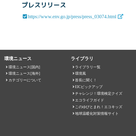
プレスリリース
https://www.env.go.jp/press/press_03074.html
環境ニュース
ライブラリ
環境ニュース[国内]
ライブラリ一覧
環境ニュース[海外]
環境風
カテゴリーについて
首長に聞く！
EICピックアップ
チャレンジ！環境検定クイズ
エコライフガイド
このゆびとまれ！エコキッズ
地球温暖化対策情報サイト