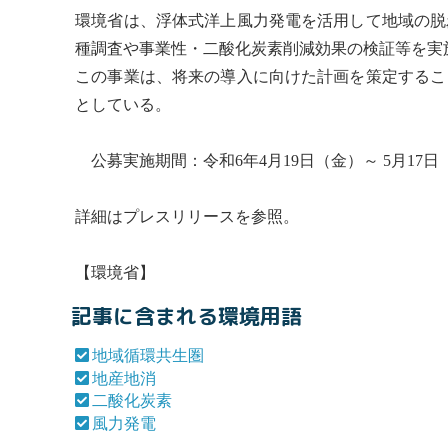
環境省は、浮体式洋上
風力発電
を活用して地域の脱
種調査や事業性・
二酸化炭素
削減効果の検証等を実
この事業は、将来の導入に向けた計画を策定するこ
としている。
公募実施期間：令和6年4月19日（金）～ 5月17日
詳細はプレスリリースを参照。
【環境省】
記事に含まれる環境用語
地域循環共生圏
地産地消
二酸化炭素
風力発電