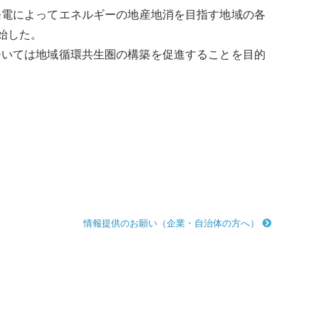
発電
によってエネルギーの
地産地消
を目指す地域の各
始した。
ひいては
地域循環共生圏
の構築を促進することを目的
情報提供のお願い（企業・自治体の方へ）