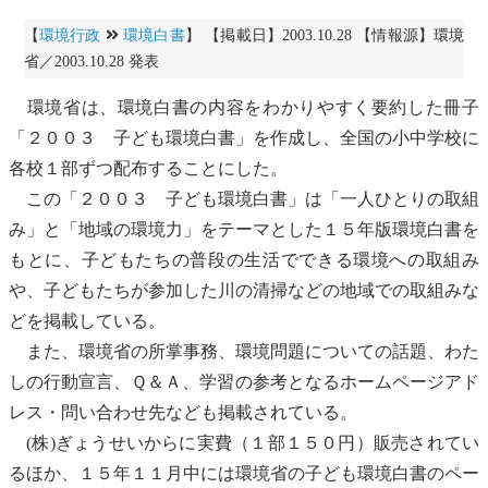
【
環境行政
環境白書
】 【掲載日】2003.10.28 【情報源】環境
省／2003.10.28 発表
環境省は、
環境白書
の内容をわかりやすく要約した冊子
「２００３ 子ども
環境白書
」を作成し、全国の小中学校に
各校１部ずつ配布することにした。
この「２００３ 子ども
環境白書
」は「一人ひとりの取組
み」と「地域の環境力」をテーマとした１５年版
環境白書
を
もとに、子どもたちの普段の生活でできる環境への取組み
や、子どもたちが参加した川の清掃などの地域での取組みな
どを掲載している。
また、環境省の所掌事務、環境問題についての話題、わた
しの行動宣言、Ｑ＆Ａ、学習の参考となるホームページアド
レス・問い合わせ先なども掲載されている。
(株)ぎょうせいからに実費（１部１５０円）販売されてい
るほか、１５年１１月中には環境省の子ども
環境白書
のペー