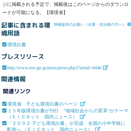
ジに掲載される予定で、掲載後はこのページからのダウンロ
ードが可能になる。【環境省】
記事に含まれる環
情報提供のお願い（企業・自治体の方へ）
境用語
環境白書
プレスリリース
http://www.env.go.jp/press/press.php3?serial=4446
関連情報
関連リンク
環境省 子ども環境白書のページ
１５年版環境白書が刊行 ”地域社会からの変革”がテーマ
（ＥＩＣネット 国内ニュース）
「２００２ 子ども環境白書」が完成 全国の小中学校に
配布へ （ＥＩＣネット 国内ニュース）