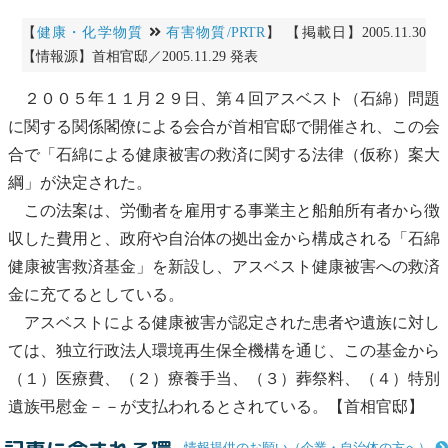
【
健康・化学物質
有害物質/PRTR
】 【掲載日】2005.11.30
【情報源】首相官邸／2005.11.29 発表
２００５年１１月２９日、第４回
アスベスト
（
石綿
）問題
に関する関係閣僚による会合が首相官邸で開催され、この会
合で「
石綿
による健康被害の救済に関する法律（仮称）案大
綱」が決定された。
この法案は、労働者を雇用する事業主と船舶所有者から徴
収した費用と、政府や自治体の拠出金から構成される「
石綿
健康被害救済基金」を新設し、
アスベスト
健康被害への救済
金に充てるとしている。
アスベスト
による健康被害が認定された患者や遺族に対し
ては、独立行政法人環境再生保全機構を通じ、この基金から
（１）医療費、（２）療養手当、（３）葬祭料、（４）特別
遺族弔慰金－－が支払われるとされている。【首相官邸】
情報提供のお願い（企業・自治体の方へ）