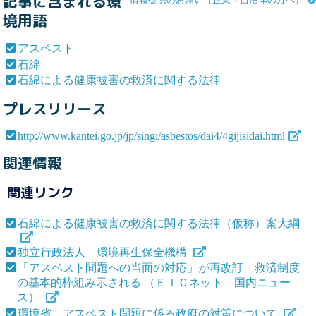
記事に含まれる環
境用語
アスベスト
石綿
石綿による健康被害の救済に関する法律
プレスリリース
http://www.kantei.go.jp/jp/singi/asbestos/dai4/4gijisidai.html
関連情報
関連リンク
石綿による健康被害の救済に関する法律（仮称）案大綱
独立行政法人 環境再生保全機構
「アスベスト問題への当面の対応」が再改訂 救済制度
の基本的枠組み示される （ＥＩＣネット 国内ニュー
ス）
環境省 アスベスト問題に係る政府の対策について