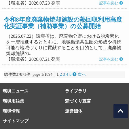
【環境省】2026.07.23 発表
記事を読む
令和8年度廃棄物焼却施設の熱回収利用高度
化実証事業（補助事業）の公募開始
（2026.07.22）環境省は、廃棄物分野における脱炭素化
を一層推進するとともに、地域循環共生圏の形成や持続
可能な地域づくりに貢献することを目的として、廃棄物
焼却施設の...
【環境省】2026.07.21 発表
記事を読む
総件数37871件 page 1/1894 |
1
2
3
4
5
次へ
環境ニュース
ライブラリ
環境用語集
森づくり宣言
環境情報
運営団体
サイトマップ