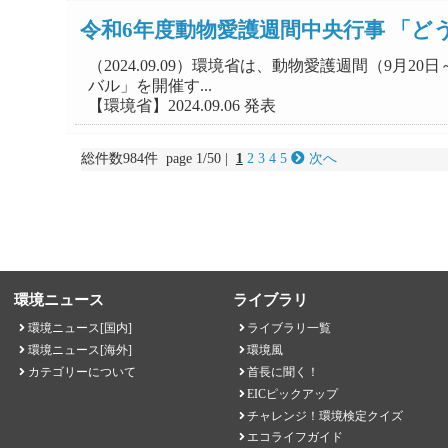
令和6年度動物愛護週間中央行事 「
（2024.09.09）環境省は、動物愛護週間（9
バル」を開催す...
【環境省】2024.09.06 発表
総件数984件 page 1/50 |
1
2
3
4
5
次へ
環境ニュース
ライブラリ
環境ニュース[国内]
ライブラリ一覧
環境ニュース[海外]
環境風
カテゴリーについて
首長に聞く！
EICピックアップ
チャレンジ！環境検定クイズ
エコライフガイド