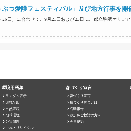
どうぶつ愛護フェスティバル」及び地方行事を開
月20日～26日）に合わせて、9月21日および23日に、都立駒沢
環境用語集
森づくり宣言
ランダム表示
森づくり宣言
環境全般
森づくり宣言とは
自然環境
活動報告
地球環境
参加をご検討の方へ
公害問題
会員規約
ごみ・リサイクル