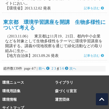
イトにおい...
【環境省】2013.12.02 発表
記事を読む
東京都 環境学習講座を開講 生物多様性に
ついて考える
（2013.11.06） 東京都は11月19、21日、都内中小企業
などを対象として生物多様性をテーマに環境学習講座を
開講する。講義や現地視察を通じて緑化活動などの取り
組みに生か...
【地方自治体】2013.09.26 発表
記事を読む
総件数139件 page 4/7 |
前へ
2
3
4
5
6
次へ
環境ニュース
ライブラリ
環境用語集
森づくり宣言
環境情報
運営団体
サイトマップ