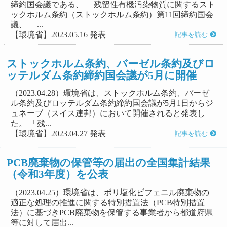
締約国会議である、 残留性有機汚染物質に関するスト
ックホルム条約（ストックホルム条約）第11回締約国会
議、 ...
【環境省】2023.05.16 発表
記事を読む
ストックホルム条約、バーゼル条約及びロ
ッテルダム条約締約国会議が5月に開催
（2023.04.28）環境省は、ストックホルム条約、バーゼ
ル条約及びロッテルダム条約締約国会議が5月1日からジ
ュネーブ（スイス連邦）において開催されると発表し
た。 「残...
【環境省】2023.04.27 発表
記事を読む
PCB廃棄物の保管等の届出の全国集計結果
（令和3年度）を公表
（2023.04.25）環境省は、ポリ塩化ビフェニル廃棄物の
適正な処理の推進に関する特別措置法（PCB特別措置
法）に基づきPCB廃棄物を保管する事業者から都道府県
等に対して届出...