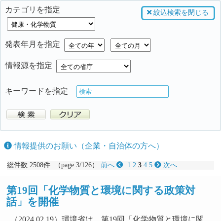
カテゴリを指定
絞込検索を閉じる
発表年月を指定
情報源を指定
キーワードを指定
情報提供のお願い（企業・自治体の方へ）
総件数 2508件 （page 3/126）
前へ
1
2
3
4
5
次へ
第19回「化学物質と環境に関する政策対
話」を開催
（2024.02.19）環境省は、第19回「化学物質と環境に関