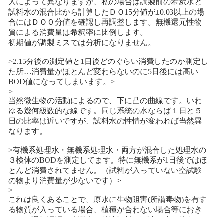
人によって異なりますが、私の場合は調製前の希釈水と
試料水の混合比から計算したＤＯ15分値が±0.03以上の場
合にはＤＯ０分値を確認し再調整します。無機還元性物
質による消費量は希釈率に比例します。
初期値が調製ミスでは分析になりません。
>2.15分後の測定値と1日後どのぐらい消費したのか測定し
た所…消費量がほとんど変わらないのに5日後には高い
BOD値になってしまいます。>
>
当然微生物の活動によるので、下に凸の曲線です。いわ
ゆる幾何級数的な線です。同じ系統の水ならば１日と５
日の比率は近いですが、試料水の性情が変われば当然異
なります。
>有機系処理水・無機系処理水・両方が混合した処理水の
３検体のBODを測定してます。特に無機系が1日後ではほ
とんど消費されてません。（試料が入っていない空試験
の物より消費量が少ないです）>
>
これは良くあることで、原水に生物阻害(所謂毒物)を有す
る物質が入っている場合、植種が合わない場合等におき