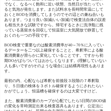
でなく、なるべく飽和に近い状態、当然日が当たってい
ると気泡が発生します。また試料水を長時間常温にして
おくとBODを消費してしまうのでその辺との兼ね合いも
あります。つまり良い加減(いい加減)で検査法自体の誤差
も相当大きな試験ですから。帰宅するときに洗浄瓶に残
っている蒸留水を回収して恒温室に大気開放で静置して
おくのも一つの手段です。
BOD検査で重要なのは酸素消費率が40～70％に入ってい
るデーターを二つ以上確保することと、希釈率による酸
素消費量が滑らかに変化していることです。ですから初
期DOがばらついてはおかしくなります。(理解していない
人も多いですが)そのような場合には結構再現性もありま
す。
最初の内、心配ならば希釈を前後段３段階の７希釈取
り、５日後の検体を３ボトル確保するようにされたらい
かがでしょう。恒温槽を確保するのは大変ですけど。
また、酸素消費量のカーブが心配でしたら5日間のBOD値
の変化を常時測定出来る検査器具もあります。公定法に