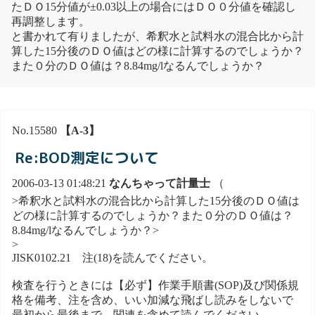
たＤＯ15分値が±0.03以上の場合にはＤＯ０分値を確認し
再調整します。
と書かれて有りましたが、希釈水と試料水の混合比から計
算した15分後のＤＯ値はどの様に計算するのでしょうか？
また０分のＤＯ値は？8.84mg/lなるんでしょうか？
No.15580
【A-3】
Re:BOD測定について
2006-03-13 01:48:21
なんちゃって計量士
（
>希釈水と試料水の混合比から計算した15分後のＤＯ値は
どの様に計算するのでしょうか？また０分のＤＯ値は？
8.84mg/lなるんでしょうか？>
>
JISK0102.21 注(18)を読んでください。
検査を行うときには【必ず】作業手順書(SOP)及び関係規
格を備考、注を含め、いい加減な飛ばし読みをしないで
最初から最後まで、関連を含めて読んでください。