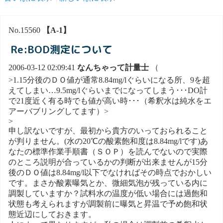
No.15560
【A-1】
Re:BOD測定について
2006-03-12 02:09:41
なんちゃって計量士
（
>1.15分後のＤＯ値が通常8.84mg/lぐらいになる所、9を超
えてしまい…9.5mg/lぐらいまでになってしまう･･･DO計
で21度近く有る時でも値が高い時･･･（希釈水は純水をエ
アーバブリングしてます）>
>
申し訳ないですが、最初から貴方のいっておられること
が判りません。(水の20℃の酸素飽和度は8.84mg/lです)あ
なたの標準作業手順書（ＳＯＰ）を読んでないので実際
のところ説明が合っているかの判断が出来ませんが15分
後のＤＯ値は8.84mg/l以下でなければその時点でおかしい
です。まさか酸素曝気とか、微細気泡が残っている内に
調製していますか？試料水の温度が低い場合には過飽和
状態も考えられますが調製前に曝気と昇温で予め飽和状
態近辺にしておきます。