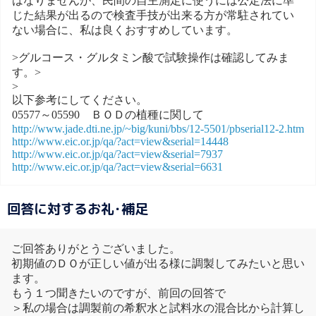
はなりませんが、民間の自主測定に使うには公定法に準
じた結果が出るので検査手技が出来る方が常駐されてい
ない場合に、私は良くおすすめしています。
>グルコース・グルタミン酸で試験操作は確認してみま
す。>
>
以下参考にしてください。
05577～05590 ＢＯＤの植種に関して
http://www.jade.dti.ne.jp/~big/kuni/bbs/12-5501/pbserial12-2.htm
http://www.eic.or.jp/qa/?act=view&serial=14448
http://www.eic.or.jp/qa/?act=view&serial=7937
http://www.eic.or.jp/qa/?act=view&serial=6631
回答に対するお礼･補足
ご回答ありがとうございました。
初期値のＤＯが正しい値が出る様に調製してみたいと思い
ます。
もう１つ聞きたいのですが、前回の回答で
＞私の場合は調製前の希釈水と試料水の混合比から計算し