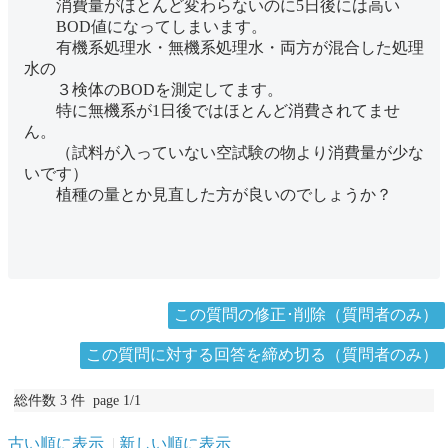
消費量がほとんど変わらないのに5日後には高い
BOD値になってしまいます。
有機系処理水・無機系処理水・両方が混合した処理
水の
３検体のBODを測定してます。
特に無機系が1日後ではほとんど消費されてませ
ん。
（試料が入っていない空試験の物より消費量が少な
いです）
植種の量とか見直した方が良いのでしょうか？
この質問の修正･削除（質問者のみ）
この質問に対する回答を締め切る（質問者のみ）
総件数 3 件 page 1/1
古い順に表示
新しい順に表示