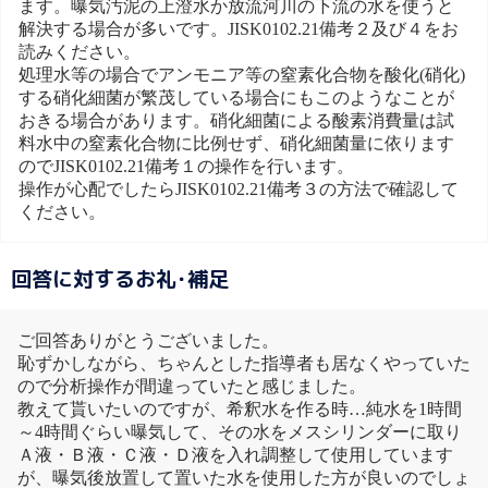
ます。曝気汚泥の上澄水か放流河川の下流の水を使うと
解決する場合が多いです。JISK0102.21備考２及び４をお
読みください。
処理水等の場合でアンモニア等の窒素化合物を酸化(硝化)
する硝化細菌が繁茂している場合にもこのようなことが
おきる場合があります。硝化細菌による酸素消費量は試
料水中の窒素化合物に比例せず、硝化細菌量に依ります
のでJISK0102.21備考１の操作を行います。
操作が心配でしたらJISK0102.21備考３の方法で確認して
ください。
回答に対するお礼･補足
ご回答ありがとうございました。
恥ずかしながら、ちゃんとした指導者も居なくやっていた
ので分析操作が間違っていたと感じました。
教えて貰いたいのですが、希釈水を作る時…純水を1時間
～4時間ぐらい曝気して、その水をメスシリンダーに取り
Ａ液・Ｂ液・Ｃ液・Ｄ液を入れ調整して使用しています
が、曝気後放置して置いた水を使用した方が良いのでしょ