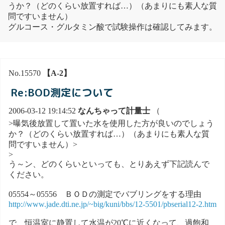
うか？（どのくらい放置すれば…）（あまりにも素人な質
問ですいません）
グルコース・グルタミン酸で試験操作は確認してみます。
No.15570
【A-2】
Re:BOD測定について
2006-03-12 19:14:52
なんちゃって計量士
（
>曝気後放置して置いた水を使用した方が良いのでしょう
か？（どのくらい放置すれば…）（あまりにも素人な質
問ですいません）>
>
う～ン、どのくらいといっても、とりあえず下記読んで
ください。
05554～05556 ＢＯＤの測定でバブリングをする理由
http://www.jade.dti.ne.jp/~big/kuni/bbs/12-5501/pbserial12-2.htm
で、恒温室に静置して水温が20℃に近くなって、過飽和