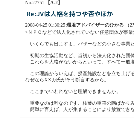
No.27751
【A-2】
Re:JVは人格を持つや否やほか
2008-04-25 01:30:25
環境アドバイザーのひかる
（ZW
>ＮＰＯなどで法人化されていない任意団体が事業
いくらでも出ますよ、バザーなどの小さな事業だ
初期の生協活動など、当初から法人化された団体
これらを人格がないからといって、すべて一般廃
この理論からいえば、授産施設などを立ち上げる
なぜならXXカ氏がそう断言するから。
ここまでいわれないと理解できませんか。
重要なのは幹なのです、枝葉の重箱の隅ばかりみ
簡単に言えば、人が集まることにより放置できな