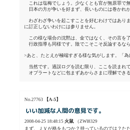
これは塩梅でしょう。少なくとも官が無原罪で無
日本の方が争いを好まず、長いものには巻かれが
わざわざ争いを起こすことを好むわけではありま
に訂正しないわけには参りません。
この様な場合の沈黙は、金ではなく、その言を了
行政指導も同様です。陰でこそこそ反論するなら
>あと、たとえが極端すぎる様な気がします。「為
当然です。過誤ログを読む限り、ここを読まれて
オブラートなどに包まずあからさまに理解できる
No.27763
【A-5】
いい加減な人間の意見です。
2008-04-25 18:48:15
火鼠
（ZWl8329
まず、ＪＶが格をもつか？持っているのでは？た