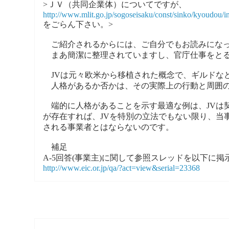
>ＪＶ（共同企業体）についてですが、
http://www.mlit.go.jp/sogoseisaku/const/sinko/kyoudou/i
をごらん下さい。>
ご紹介されるからには、ご自分でもお読みになっ
まあ簡潔に整理されていますし、官庁仕事をとる
JVは元々欧米から移植された概念で、ギルドな
人格があるか否かは、その実際上の行動と周囲の
端的に人格があることを示す最適な例は、JVは
が存在すれば、JVを特別の立法でもない限り、当
される事業者とはならないのです。
補足
A-5回答(事業主)に関して参照スレッドを以下に掲
http://www.eic.or.jp/qa/?act=view&serial=23368