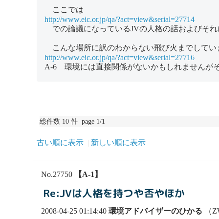
ここでは
http://www.eic.or.jp/qa/?act=view&serial=27714
での論議になっているJVの人格の話およびそれ
こんな場所に訳のわからない飛び火までしてい
http://www.eic.or.jp/qa/?act=view&serial=27716
A-6 環境には直接関係がないかもしれませんが
総件数 10 件 page 1/1
古い順に表示
新しい順に表示
No.27750
【A-1】
Re:JVは人格を持つや否やほか
2008-04-25 01:14:40
環境アドバイザーのひかる
（ZW