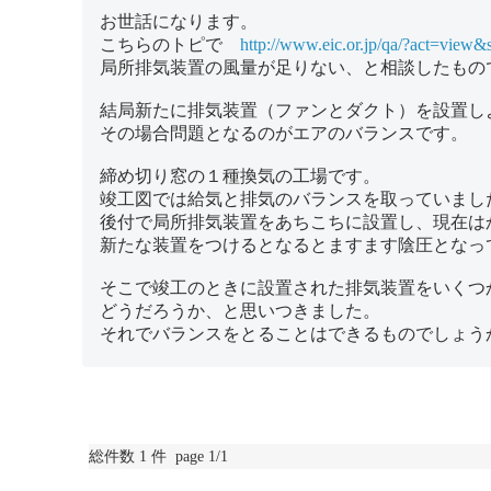
お世話になります。
こちらのトピで
http://www.eic.or.jp/qa/?act=view&
局所排気装置の風量が足りない、と相談したもの
結局新たに排気装置（ファンとダクト）を設置し
その場合問題となるのがエアのバランスです。
締め切り窓の１種換気の工場です。
竣工図では給気と排気のバランスを取っていまし
後付で局所排気装置をあちこちに設置し、現在は
新たな装置をつけるとなるとますます陰圧とな
そこで竣工のときに設置された排気装置をいくつ
どうだろうか、と思いつきました。
それでバランスをとることはできるものでしょう
総件数 1 件 page 1/1