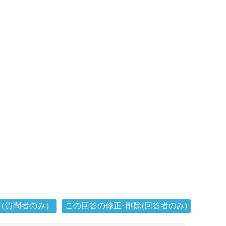
（質問者のみ）
この回答の修正･削除(回答者のみ)