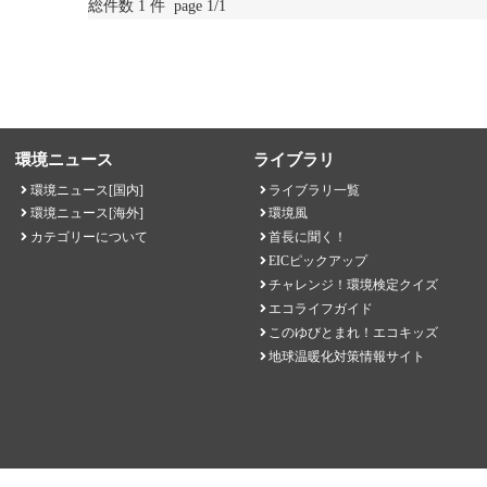
総件数 1 件 page 1/1
環境ニュース
ライブラリ
環境ニュース[国内]
ライブラリ一覧
環境ニュース[海外]
環境風
カテゴリーについて
首長に聞く！
EICピックアップ
チャレンジ！環境検定クイズ
エコライフガイド
このゆびとまれ！エコキッズ
地球温暖化対策情報サイト
EICネット 一般財団法人環境イノベーション情報機構