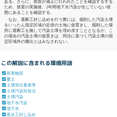
ある。さらに、措置が適正に行われたことを確認するする
ため、措置の実施後、2年間
地下水
汚染
が生じていない状
態にあることを確認する。
なお、遮断工封じ込めを行う際には、掘削した汚染土壌
をいったん指定区域の近傍の土地に仮置きし、掘削した場
所に遮断工を施して汚染土壌を埋め戻すこととなるが、こ
の場合の汚染土壌の仮置きは、同法に基づく汚染土壌の指
定区域外の搬出とはみなされない。
この解説に含まれる環境用語
有害物質
覆土
土壌溶出量基準
土壌汚染対策法
土壌汚染
地下水汚染
地下水
遮水工封じ込め