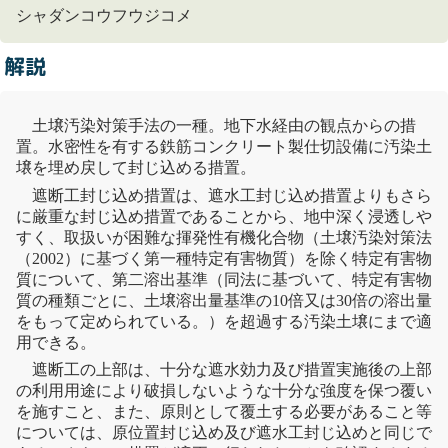
シャダンコウフウジコメ
解説
土壌汚染
対策手法の一種。
地下水
経由の観点からの措
置。水密性を有する鉄筋コンクリート製仕切設備に汚染土
壌を埋め戻して封じ込める措置。
遮断工封じ込め措置は、
遮水工封じ込め
措置よりもさら
に厳重な封じ込め措置であることから、地中深く浸透しや
すく、取扱いが困難な
揮発性有機化合物
（
土壌汚染
対策法
（2002）に基づく第一種特定
有害物質
）を除く特定
有害物
質
について、第二溶出基準（同法に基づいて、特定
有害物
質
の種類ごとに、
土壌溶出量基準
の10倍又は30倍の溶出量
をもって定められている。）を超過する汚染土壌にまで適
用できる。
遮断工の上部は、十分な遮水効力及び措置実施後の上部
の利用用途により破損しないような十分な強度を保つ覆い
を施すこと、また、原則として
覆土
する必要があること等
については、
原位置封じ込め
及び
遮水工封じ込め
と同じで