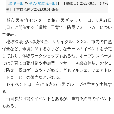
【
環境一般
その他(環境一般)
】 【掲載日】2022.08.16 【情報
源】地方自治体／2022.08.01 発表
柏市民交流センター＆柏市民ギャラリーは、8月21日
（日）に開催する「環境・子育て・防災フォーラム」につい
て発表。
地球温暖化
や環境保全、
リサイクル
、
SDGs
、市内の自然
保全など、環境に関するさまざまなテーマのイベントを予定
しており、体験
ワークショップ
もある他、オープンスペース
では子育て出張相談や参加型コンサート＆楽器体験、おやこ
で防災・脱出ゲームやてがぬまこどもマルシェ、フェアトレ
ードコーヒーの販売などがある。
各イベントは、主に市内の市民グループや学生が実施す
る。
当日参加可能なイベントもあるが、事前予約制のイベント
もある。