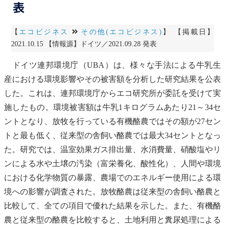
表
【
エコビジネス
その他(エコビジネス)
】 【掲載日】
2021.10.15 【情報源】ドイツ／2021.09.28 発表
ドイツ連邦環境庁（UBA）は、様々な手法による牛乳生
産における環境影響やその被害額を分析した研究結果を公表
した。これは、連邦環境庁からエコ研究所が委託を受けて実
施したもの。環境被害額は牛乳1キログラムあたり21～34セ
ントとなり、放牧を行っている有機酪農ではその額が27セン
トと最も低く、従来型の舎飼い酪農では最大34セントとなっ
た。研究では、
温室効果ガス
排出量、水消費量、硝酸塩や
リ
ン
による水や土壌の汚染（
富栄養化
、酸性化）、人間や環境
における化学物質の暴露、農場でのエネルギー使用による環
境への影響が調査された。放牧酪農は従来型の舎飼い酪農と
比較して、全ての項目で優れた結果を示した。また、有機酪
農と従来型の酪農を比較すると、土地利用と糞尿処理による