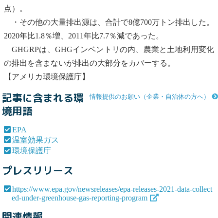
点）。
・その他の大量排出源は、合計で8億700万トン排出した。
2020年比1.8％増、2011年比7.7％減であった。
GHGRPは、GHGインベントリの内、農業と土地利用変化
の排出を含まないが排出の大部分をカバーする。
【アメリカ
環境保護庁
】
記事に含まれる環
情報提供のお願い（企業・自治体の方へ）
境用語
EPA
温室効果ガス
環境保護庁
プレスリリース
https://www.epa.gov/newsreleases/epa-releases-2021-data-collect
ed-under-greenhouse-gas-reporting-program
関連情報