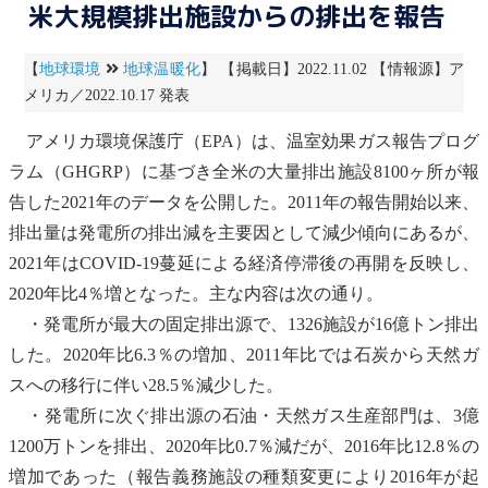
米大規模排出施設からの排出を報告
【
地球環境
地球温暖化
】 【掲載日】2022.11.02 【情報源】ア
メリカ／2022.10.17 発表
アメリカ
環境保護庁
（
EPA
）は、
温室効果ガス
報告プログ
ラム（GHGRP）に基づき全米の大量排出施設8100ヶ所が報
告した2021年のデータを公開した。2011年の報告開始以来、
排出量は発電所の排出減を主要因として減少傾向にあるが、
2021年はCOVID-19蔓延による経済停滞後の再開を反映し、
2020年比4％増となった。主な内容は次の通り。
・発電所が最大の固定排出源で、1326施設が16億トン排出
した。2020年比6.3％の増加、2011年比では石炭から天然ガ
スへの移行に伴い28.5％減少した。
・発電所に次ぐ排出源の石油・天然ガス生産部門は、3億
1200万トンを排出、2020年比0.7％減だが、2016年比12.8％の
増加であった（報告義務施設の種類変更により2016年が起