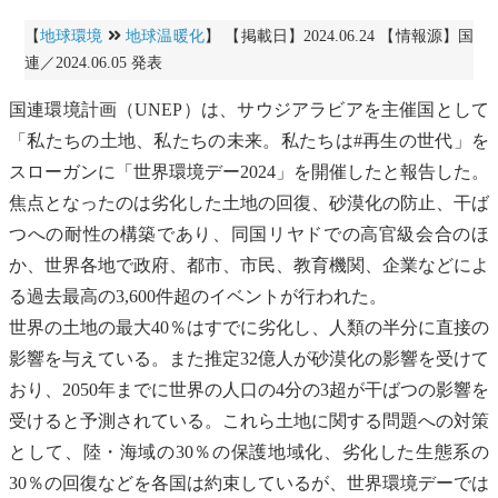
【
地球環境
地球温暖化
】 【掲載日】2024.06.24 【情報源】国
連／2024.06.05 発表
国連環境計画
（
UNEP
）は、サウジアラビアを主催国として
「私たちの土地、私たちの未来。私たちは#再生の世代」を
スローガンに「世界環境デー2024」を開催したと報告した。
焦点となったのは劣化した土地の回復、
砂漠化
の防止、干ば
つへの耐性の構築であり、同国リヤドでの高官級会合のほ
か、世界各地で政府、都市、市民、教育機関、企業などによ
る過去最高の3,600件超のイベントが行われた。
世界の土地の最大40％はすでに劣化し、人類の半分に直接の
影響を与えている。また推定32億人が
砂漠化
の影響を受けて
おり、2050年までに世界の人口の4分の3超が干ばつの影響を
受けると予測されている。これら土地に関する問題への対策
として、陸・海域の30％の保護地域化、劣化した
生態系
の
30％の回復などを各国は約束しているが、世界環境デーでは