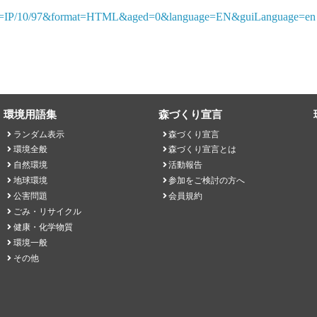
ference=IP/10/97&format=HTML&aged=0&language=EN&guiLanguage=en
環境用語集
森づくり宣言
ランダム表示
森づくり宣言
環境全般
森づくり宣言とは
自然環境
活動報告
地球環境
参加をご検討の方へ
公害問題
会員規約
ごみ・リサイクル
健康・化学物質
環境一般
その他