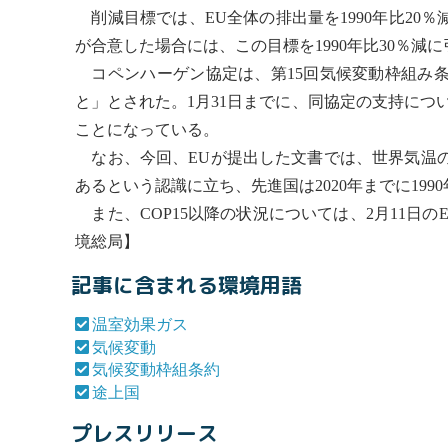
削減目標では、EU全体の排出量を1990年比20
が合意した場合には、この目標を1990年比30％減
コペンハーゲン協定は、第15回
気候変動
枠組み条
と」とされた。1月31日までに、同協定の支持につ
ことになっている。
なお、今回、EUが提出した文書では、世界気温の上
あるという認識に立ち、先進国は2020年までに1990
また、COP15以降の状況については、2月11日
境総局】
記事に含まれる環境用語
温室効果ガス
気候変動
気候変動枠組条約
途上国
プレスリリース