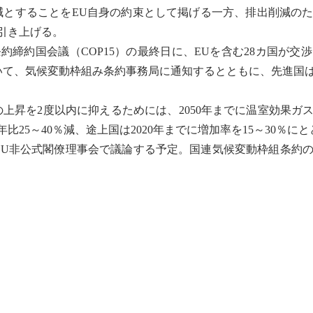
％減とすることをEU自身の約束として掲げる一方、排出削減
に引き上げる。
約締約国会議（COP15）の最終日に、EUを含む28カ国が交
いて、
気候変動
枠組み条約事務局に通知するとともに、先進国
昇を2度以内に抑えるためには、2050年までに
温室効果ガ
年比25～40％減、
途上国
は2020年までに増加率を15～30％
のEU非公式閣僚理事会で議論する予定。国連
気候変動
枠組条約の