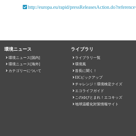
http://europa.eu/rapid/pressReleasesAction.do?re
環境ニュース
ライブラリ
環境ニュース[国内]
ライブラリ一覧
環境ニュース[海外]
環境風
カテゴリーについて
首長に聞く！
EICピックアップ
チャレンジ！環境検定クイズ
エコライフガイド
このゆびとまれ！エコキッズ
地球温暖化対策情報サイト