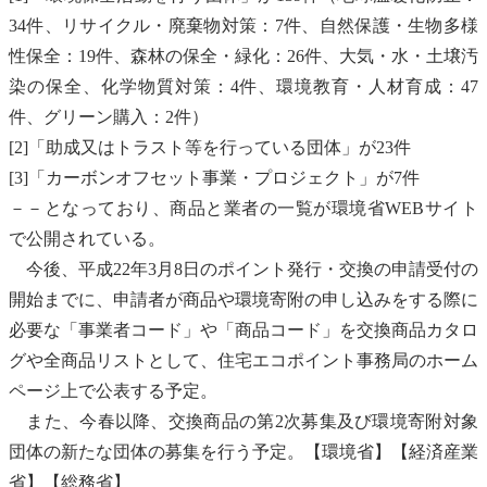
34件、
リサイクル
・
廃棄物
対策：7件、
自然保護
・
生物多様
性
保全：19件、森林の保全・緑化：26件、大気・水・
土壌汚
染
の保全、化学物質対策：4件、環境教育・人材育成：47
件、
グリーン購入
：2件）
[2]「助成又はトラスト等を行っている団体」が23件
[3]「
カーボンオフセット
事業・プロジェクト」が7件
－－となっており、商品と業者の一覧が環境省WEBサイト
で公開されている。
今後、平成22年3月8日のポイント発行・交換の申請受付の
開始までに、申請者が商品や環境寄附の申し込みをする際に
必要な「事業者コード」や「商品コード」を交換商品カタロ
グや全商品リストとして、住宅
エコポイント
事務局のホーム
ページ上で公表する予定。
また、今春以降、交換商品の第2次募集及び環境寄附対象
団体の新たな団体の募集を行う予定。【環境省】【経済産業
省】【総務省】