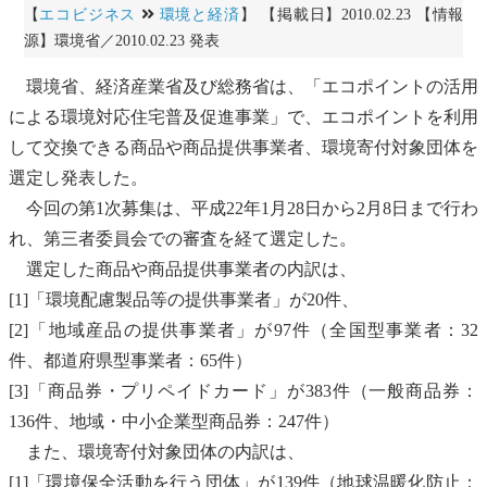
【
エコビジネス
環境と経済
】 【掲載日】2010.02.23 【情報
源】環境省／2010.02.23 発表
環境省、経済産業省及び総務省は、「
エコポイント
の活用
による環境対応住宅普及促進事業」で、
エコポイント
を利用
して交換できる商品や商品提供事業者、環境寄付対象団体を
選定し発表した。
今回の第1次募集は、平成22年1月28日から2月8日まで行わ
れ、第三者委員会での審査を経て選定した。
選定した商品や商品提供事業者の内訳は、
[1]「環境配慮製品等の提供事業者」が20件、
[2]「地域産品の提供事業者」が97件（全国型事業者：32
件、都道府県型事業者：65件）
[3]「商品券・プリペイドカード」が383件（一般商品券：
136件、地域・中小企業型商品券：247件）
また、環境寄付対象団体の内訳は、
[1]「環境保全活動を行う団体」が139件（
地球温暖化
防止：