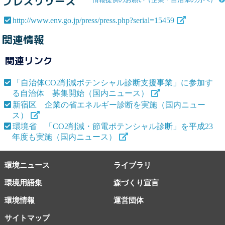
プレスリリース
http://www.env.go.jp/press/press.php?serial=15459
関連情報
関連リンク
「自治体CO2削減ポテンシャル診断支援事業」に参加す
る自治体 募集開始（国内ニュース）
新宿区 企業の省エネルギー診断を実施（国内ニュー
ス）
環境省 「CO2削減・節電ポテンシャル診断」を平成23
年度も実施（国内ニュース）
環境ニュース
ライブラリ
環境用語集
森づくり宣言
環境情報
運営団体
サイトマップ