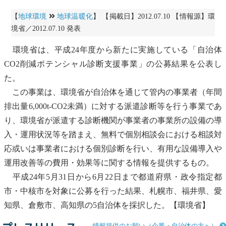
【
地球環境
地球温暖化
】 【掲載日】2012.07.10 【情報源】環
境省／2012.07.10 発表
環境省は、平成24年度から新たに実施している「自治体
CO2削減ポテンシャル診断支援事業」の公募結果を公表し
た。
この事業は、環境省が自治体を通じて管内の事業者（年間
排出量6,000t-CO2未満）に対する派遣診断等を行う事業であ
り、環境省が派遣する診断機関が事業者の事業所の設備の導
入・運用状況等を踏まえ、無料で個別相談会における相談対
応或いは事業者における個別診断を行い、有用な設備導入や
運用改善等の費用・効果等に関する情報を提供するもの。
平成24年5月31日から6月22日まで都道府県・政令指定都
市・中核市を対象に公募を行った結果、札幌市、福井県、愛
知県、倉敷市、高知県の5自治体を採択した。【環境省】
情報提供のお願い（企業・自治体の方へ）